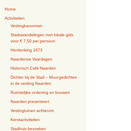
e
Home
n
n
Activiteiten
a
Vestingkanonnen
a
Stadswandelingen met lokale gids
r
voor € 7,50 per persoon
:
Herdenking 1673
Naardense Vaardagen
Historisch Café Naarden
Dichter bij de Stad – Muurgedichten
in de vesting Naarden
Ruimtelijke ordening en bouwen
Naarden presenteert
Vestingtuinen achterom
Kerstactiviteiten
Stadhuis bezoeken