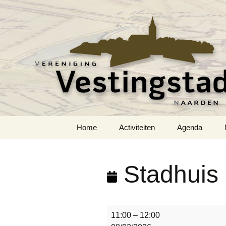
Voor mensen met hart voor de 
Vereniging 
Ga
Home
Activiteiten
Agenda
naar
de
inhoud
Stadhuis
S
11:00
–
12:00
t