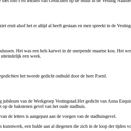
met foto’s en teksten van Gedichten op de Muur in de Vesting Naarden i
ziet eruit alsof het er altijd al heeft gestaan en men spreekt in de Vest
Paulussen. Het was een hels karwei in de snerpende maartse kou. Het 
uiteindelijk een week.
gedichten
het tweede gedicht onthuld door de heer P.senf.
rig jubileum van de Werkgroep Vestingstad.Het gedicht van Anna Enquis
ht op de bakstenen gevel van het oude stadhuis.
an de letters is aangepast aan de voegen van de stadhuisgevel.
als kunstwerk, een hulde aan al diegenen die zich in de loop der tijden 