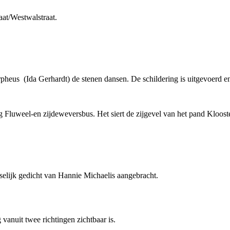
aat/Westwalstraat.
 Orpheus (Ida Gerhardt) de stenen dansen. De schildering is uitgevoerd 
g Fluweel-en zijdeweversbus. Het siert de zijgevel van het pand Kloost
sselijk gedicht van Hannie Michaelis aangebracht.
anuit twee richtingen zichtbaar is.