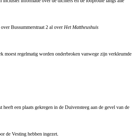
nclusief informatie over de dichters en de looproute langs alle
ing over Bussummerstraat 2 al over
Het Mattheushuis
werk moest regelmatig worden onderbroken vanwege zijn verkleumde
t heeft een plaats gekregen in de Duivensteeg aan de gevel van de
voor de Vesting hebben ingezet.