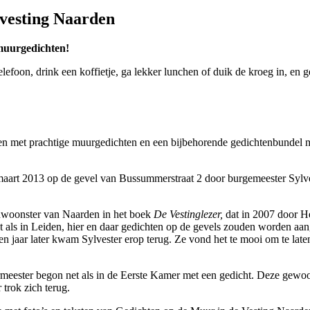
 vesting Naarden
 muurgedichten!
lefoon, drink een koffietje, ga lekker lunchen of duik de kroeg in, en 
en met prachtige muurgedichten en een bijbehorende gedichtenbundel me
art 2013 op de gevel van Bussummerstraat 2 door burgemeester Sylves
inwoonster van Naarden in het boek
De Vestinglezer,
dat in 2007 door H
net als in Leiden, hier en daar gedichten op de gevels zouden worden aan
n jaar later kwam Sylvester erop terug. Ze vond het te mooi om te late
ermeester begon net als in de Eerste Kamer met een gedicht. Deze gew
 trok zich terug.