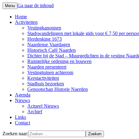
Ga naar de inhoud
Menu
Voor mensen met hart voor de Vesting
Vereniging Vestingstad Naarden
Home
Activiteiten
Vestingkanonnen
Stadswandelingen met lokale gids voor € 7,50 per perso
Herdenking 1673
Naardense Vaardagen
Historisch Café Naarden
Dichter bij de Stad – Muurgedichten in de vesting Naard
Ruimtelijke ordening en bouwen
Naarden presenteert
Vestingtuinen achterom
Kerstactiviteiten
Stadhuis bezoeken
Genootschap Historie Naerden
Agenda
Nieuws
Actueel Nieuws
Archief
Links
Contact
Zoeken naar: