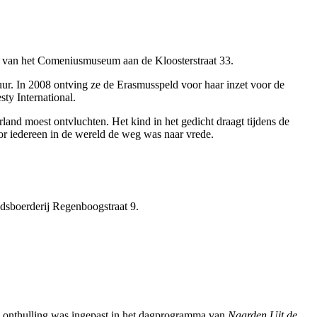
el van het Comeniusmuseum aan de Kloosterstraat 33.
ur. In 2008 ontving ze de Erasmusspeld voor haar inzet voor de
ty International.
land moest ontvluchten. Het kind in het gedicht draagt tijdens de
or iedereen in de wereld de weg was naar vrede.
adsboerderij Regenboogstraat 9.
De onthulling was ingepast in het dagprogramma van
Naarden Uit de