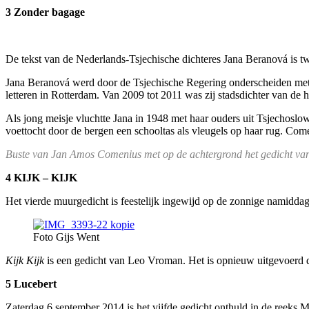
3 Zonder bagage
De tekst van de Nederlands-Tsjechische dichteres Jana Beranová is t
Jana Beranová werd door de Tsjechische Regering onderscheiden met d
letteren in Rotterdam. Van 2009 tot 2011 was zij stadsdichter van de
Als jong meisje vluchtte Jana in 1948 met haar ouders uit Tsjechoslow
voettocht door de bergen een schooltas als vleugels op haar rug. Com
Buste van Jan Amos Comenius met op de achtergrond het gedicht v
4 KIJK – KIJK
Het vierde muurgedicht is feestelijk ingewijd op de zonnige namiddag
Foto Gijs Went
Kijk Kijk
is een gedicht van Leo Vroman. Het is opnieuw uitgevoerd 
5 Lucebert
Zaterdag 6 september 2014 is het vijfde gedicht onthuld in de reeks 