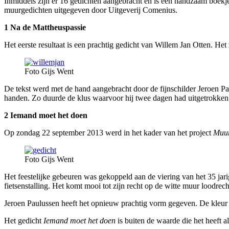
Inmiddels zijn er 16 gedichten aangebracht en is een handzaam boekje 
muurgedichten uitgegeven door Uitgeverij Comenius.
1 Na de Mattheuspassie
Het eerste resultaat is een prachtig gedicht van Willem Jan Otten. Het 
Foto Gijs Went
De tekst werd met de hand aangebracht door de fijnschilder Jeroen 
handen. Zo duurde de klus waarvoor hij twee dagen had uitgetrokken 
2 Iemand moet het doen
Op zondag 22 september 2013 werd in het kader van het project
Muur
Foto Gijs Went
Het feestelijke gebeuren was gekoppeld aan de viering van het 35 ja
fietsenstalling. Het komt mooi tot zijn recht op de witte muur loodrec
Jeroen Paulussen heeft het opnieuw prachtig vorm gegeven. De kleur v
Het gedicht
Iemand moet het doen
is buiten de waarde die het heeft 