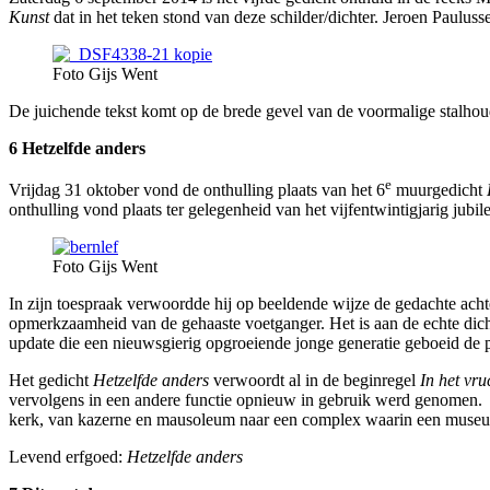
Kunst
dat in het teken stond van deze schilder/dichter. Jeroen Pauluss
Foto Gijs Went
De juichende tekst komt op de brede gevel van de voormalige stalhoud
6 H
etzelfde anders
e
Vrijdag 31 oktober vond de onthulling plaats van het 6
muurgedicht
onthulling vond plaats ter gelegenheid van het vijfentwintigjarig jub
Foto Gijs Went
In zijn toespraak verwoordde hij op beeldende wijze de gedachte ac
opmerkzaamheid van de gehaaste voetganger. Het is aan de echte dich
update die een nieuwsgierig opgroeiende jonge generatie geboeid de 
Het gedicht
Hetzelfde anders
verwoordt al in de beginregel
In het vru
vervolgens in een andere functie o
kerk, van kazerne en mausoleum naar een complex waarin een museu
Levend erfgoed:
Hetzelfde anders