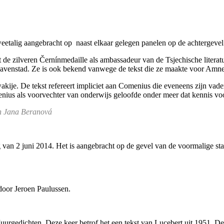
weetalig aangebracht op naast elkaar gelegen panelen op de achtergev
e zilveren Černínmedaille als ambassadeur van de Tsjechische literatu
 havenstad. Ze is ook bekend vanwege de tekst die ze maakte voor Amnes
akije. De tekst refereert impliciet aan Comenius die eveneens zijn vader
enius als voorvechter van onderwijs geloofde onder meer dat kennis vo
an Jana Beranová
 van 2 juni 2014. Het is aangebracht op de gevel van de voormalige st
door Jeroen Paulussen.
Muurgedichten. Deze keer betrof het een tekst van Lucebert uit 1951. 