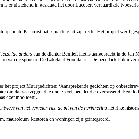
en is er uitstekend in geslaagd het door Lucebert vervaardigde typoscrip
erij aan de Pastoorstraat 5 prachtig tot zijn recht. Het project werd
Hetzelfde anders
van de dichter Bernlef. Het is aangebracht in de Jan
ileum van de sponsor: De Lakeland Foundation. De heer Jack Patijn verr
hter het project Muurgedichten: ‘Aansprekende gedichten op onbeschre
ter om dat veelzeggend te doen: kort, beeldend en verrassend. Een dod
pas doet inhouden’.
chtvlees van het vergeten rust de pit van de herinnering
het rijke histo
pnieuw in gebruik werd genomen. Va
m, mausoleum, kantoren en woningen zijn geïntegreerd.