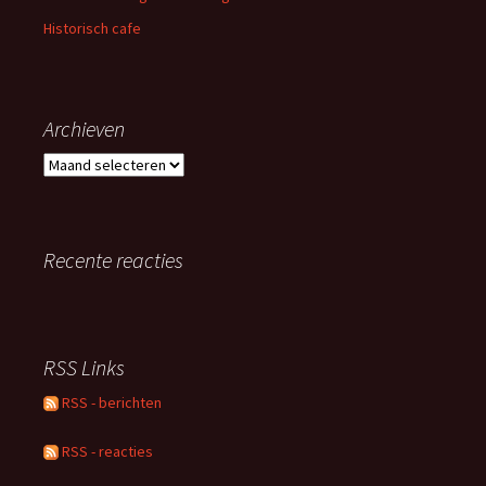
Historisch cafe
Archieven
A
r
c
h
i
Recente reacties
e
v
e
n
RSS Links
RSS - berichten
RSS - reacties