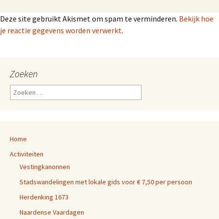
Deze site gebruikt Akismet om spam te verminderen.
Bekijk hoe
je reactie gegevens worden verwerkt
.
Zoeken
Z
o
e
k
e
Home
n
n
Activiteiten
a
Vestingkanonnen
a
r
Stadswandelingen met lokale gids voor € 7,50 per persoon
:
Herdenking 1673
Naardense Vaardagen