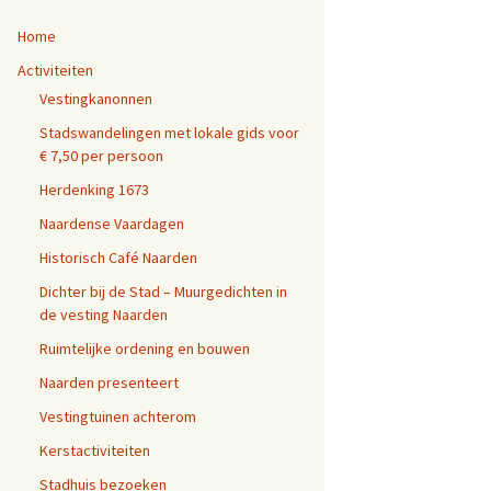
e
Home
n
n
Activiteiten
a
Vestingkanonnen
a
r
Stadswandelingen met lokale gids voor
:
€ 7,50 per persoon
Herdenking 1673
Naardense Vaardagen
Historisch Café Naarden
Dichter bij de Stad – Muurgedichten in
de vesting Naarden
Ruimtelijke ordening en bouwen
Naarden presenteert
Vestingtuinen achterom
Kerstactiviteiten
Stadhuis bezoeken