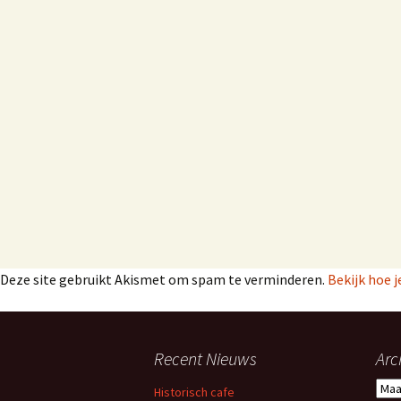
Deze site gebruikt Akismet om spam te verminderen.
Bekijk hoe 
Recent Nieuws
Arc
A
Historisch cafe