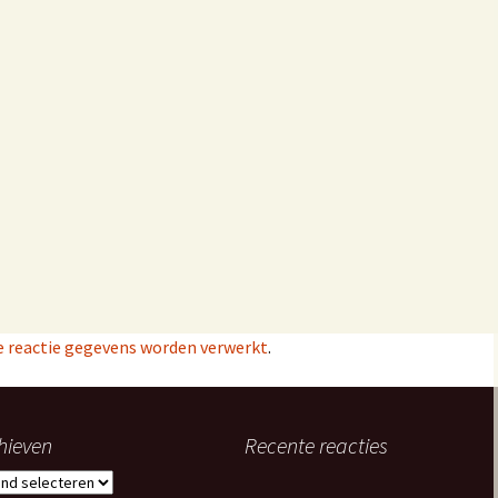
je reactie gegevens worden verwerkt
.
hieven
Recente reacties