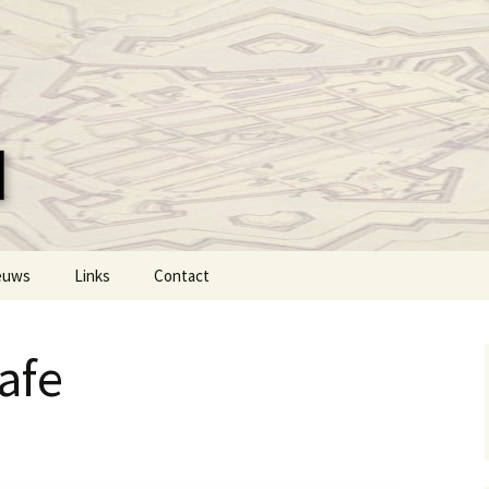
Vesting
estingstad Naarden
euws
Links
Contact
afe