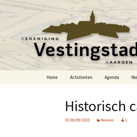
Voor mensen met hart voor de 
Vereniging V
Ga
Home
Activiteiten
Agenda
Ni
naar
de
inhoud
Historisch c
06/09/2025
Nieuws
1