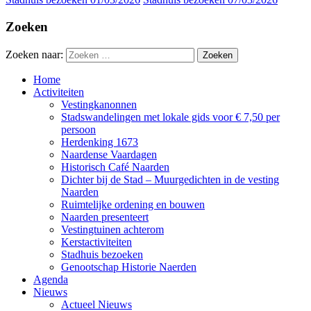
Zoeken
Zoeken naar:
Home
Activiteiten
Vestingkanonnen
Stadswandelingen met lokale gids voor € 7,50 per
persoon
Herdenking 1673
Naardense Vaardagen
Historisch Café Naarden
Dichter bij de Stad – Muurgedichten in de vesting
Naarden
Ruimtelijke ordening en bouwen
Naarden presenteert
Vestingtuinen achterom
Kerstactiviteiten
Stadhuis bezoeken
Genootschap Historie Naerden
Agenda
Nieuws
Actueel Nieuws