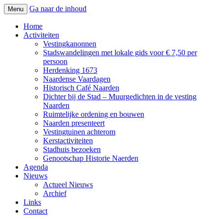
Ga naar de inhoud
Menu
Voor mensen met hart voor de Vesting
Vereniging Vestingstad Naarden
Home
Activiteiten
Vestingkanonnen
Stadswandelingen met lokale gids voor € 7,50 per
persoon
Herdenking 1673
Naardense Vaardagen
Historisch Café Naarden
Dichter bij de Stad – Muurgedichten in de vesting
Naarden
Ruimtelijke ordening en bouwen
Naarden presenteert
Vestingtuinen achterom
Kerstactiviteiten
Stadhuis bezoeken
Genootschap Historie Naerden
Agenda
Nieuws
Actueel Nieuws
Archief
Links
Contact