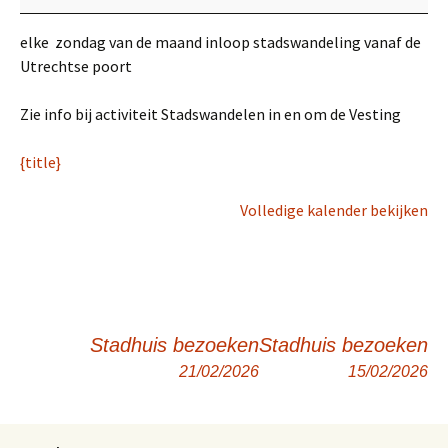
o
o
elke zondag van de maand inloop stadswandeling vanaf de
p
Utrechtse poort
s
t
Zie info bij activiteit Stadswandelen in en om de Vesting
a
d
{title}
s
w
Volledige kalender bekijken
a
n
d
e
l
Stadhuis bezoeken
Stadhuis bezoeken
i
n
21/02/2026
15/02/2026
Berichtnavigatie
g