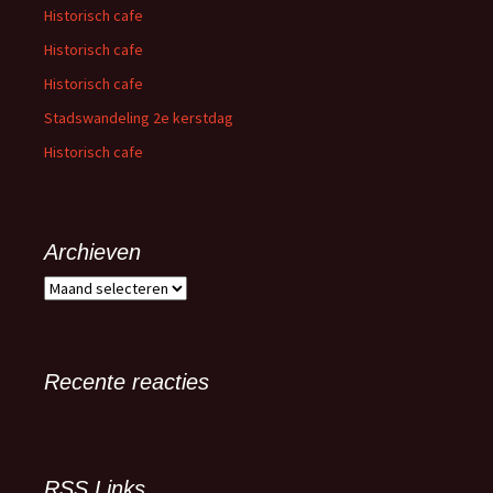
Historisch cafe
Historisch cafe
Historisch cafe
Stadswandeling 2e kerstdag
Historisch cafe
Archieven
A
r
c
h
i
Recente reacties
e
v
e
n
RSS Links