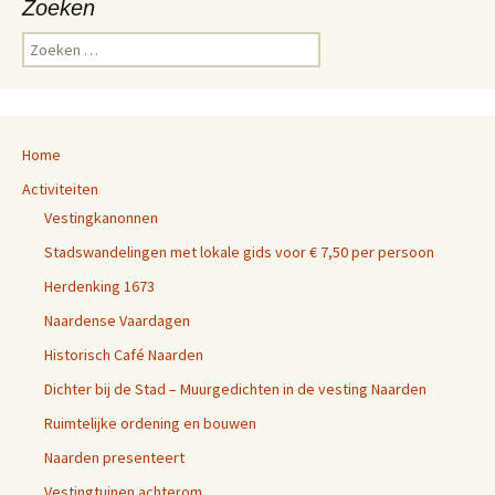
Zoeken
Z
o
e
k
e
Home
n
n
Activiteiten
a
Vestingkanonnen
a
r
Stadswandelingen met lokale gids voor € 7,50 per persoon
:
Herdenking 1673
Naardense Vaardagen
Historisch Café Naarden
Dichter bij de Stad – Muurgedichten in de vesting Naarden
Ruimtelijke ordening en bouwen
Naarden presenteert
Vestingtuinen achterom