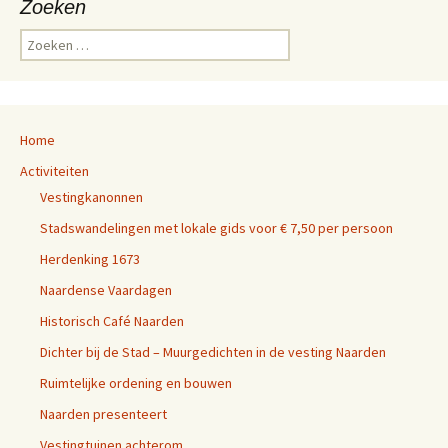
Zoeken
Z
o
e
k
e
Home
n
n
Activiteiten
a
Vestingkanonnen
a
r
Stadswandelingen met lokale gids voor € 7,50 per persoon
:
Herdenking 1673
Naardense Vaardagen
Historisch Café Naarden
Dichter bij de Stad – Muurgedichten in de vesting Naarden
Ruimtelijke ordening en bouwen
Naarden presenteert
Vestingtuinen achterom